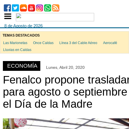
8 de Agosto de 2026
TEMAS DESTACADOS
Las Marionetas
Once Caldas
Línea 3 del Cable Aéreo
Aerocafé
ook
Lluvias en Caldas
ECONOMÍA
Lunes, Abril 20, 2020
App
Fenalco propone traslada
para agosto o septiembre
el Día de la Madre