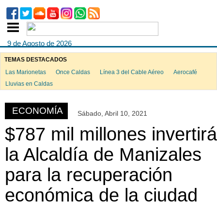
9 de Agosto de 2026
TEMAS DESTACADOS
Las Marionetas
Once Caldas
Línea 3 del Cable Aéreo
Aerocafé
ook
Lluvias en Caldas
ECONOMÍA
Sábado, Abril 10, 2021
App
$787 mil millones invertirá
la Alcaldía de Manizales
para la recuperación
económica de la ciudad