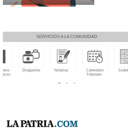
SERVICIOS A LA COMUNIDAD
Clima
Horoscopo
Aeropuerto
Indicadores
económicos