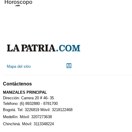
Horoscopo
Aeropuerto
Indicadores económicos
Droguerías
Mapa del sitio
Notarías
Contáctenos
MANIZALES PRINCIPAL
Calendario Tributario
Dirección: Carrera 20 # 46- 35
Teléfono: (6) 8932880 - 8781700
Bogotá. Tel: 3226819 Móvil: 3218122468
Sudoku
Medellín: Móvil: 3207273638
Chinchiná. Móvil: 3113348224