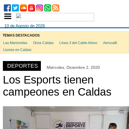
10 de Agosto de 2026
TEMAS DESTACADOS
Las Marionetas
Once Caldas
Línea 3 del Cable Aéreo
Aerocafé
ook
Lluvias en Caldas
DEPORTES
Miércoles, Diciembre 2, 2020
App
Los Esports tienen
campeones en Caldas