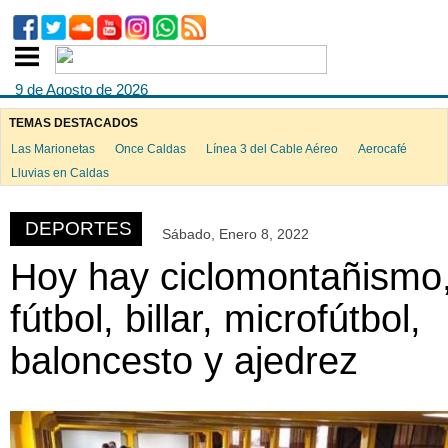
9 de Agosto de 2026
TEMAS DESTACADOS
Las Marionetas
Once Caldas
Línea 3 del Cable Aéreo
Aerocafé
ook
Lluvias en Caldas
DEPORTES
Sábado, Enero 8, 2022
App
Hoy hay ciclomontañismo
fútbol, billar, microfútbol,
baloncesto y ajedrez