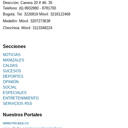
Calendario Tributario
Dirección: Carrera 20 # 46- 35
Teléfono: (6) 8932880 - 8781700
Bogotá. Tel: 3226819 Móvil: 3218122468
Sudoku
Medellín: Móvil: 3207273638
Chinchiná. Móvil: 3113348224
Fallecimiento
Secciones
NOTICIAS
MANIZALES
CALDAS
SUCESOS
DEPORTES
OPINIÓN
SOCIAL
ESPECIALES
ENTRETENIMIENTO
SERVICIOS RSS
Nuestros Portales
www.micasa.co