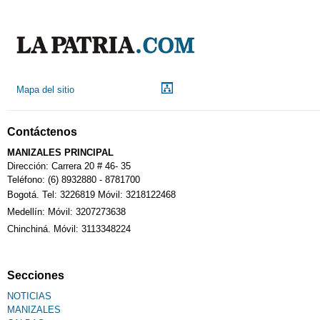
Indicadores económicos
Droguerías
Mapa del sitio
Notarías
Contáctenos
MANIZALES PRINCIPAL
Calendario Tributario
Dirección: Carrera 20 # 46- 35
Teléfono: (6) 8932880 - 8781700
Bogotá. Tel: 3226819 Móvil: 3218122468
Sudoku
Medellín: Móvil: 3207273638
Chinchiná. Móvil: 3113348224
Fallecimiento
Secciones
NOTICIAS
MANIZALES