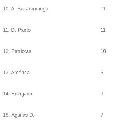
10. A. Bucaramanga
11
11. D. Pasto
11
12. Patriotas
10
13. América
9
14. Envigado
9
15. Águilas D.
7