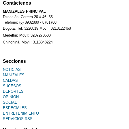
Contáctenos
MANIZALES PRINCIPAL
Calendario Tributario
Dirección: Carrera 20 # 46- 35
Teléfono: (6) 8932880 - 8781700
Bogotá. Tel: 3226819 Móvil: 3218122468
Sudoku
Medellín: Móvil: 3207273638
Chinchiná. Móvil: 3113348224
Fallecimiento
Secciones
NOTICIAS
MANIZALES
CALDAS
SUCESOS
DEPORTES
OPINIÓN
SOCIAL
ESPECIALES
ENTRETENIMIENTO
SERVICIOS RSS