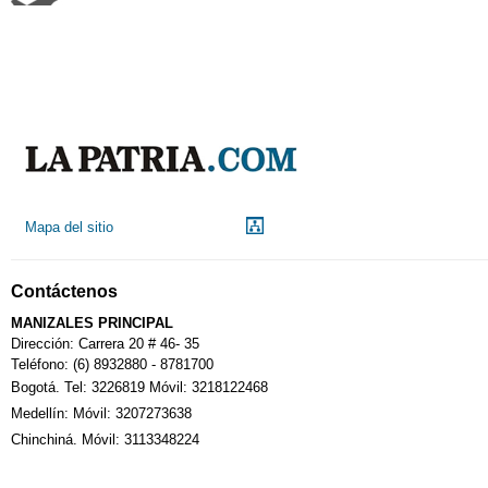
Aeropuerto
Indicadores económicos
Droguerías
Mapa del sitio
Notarías
Contáctenos
Calendario Tributario
MANIZALES PRINCIPAL
Dirección: Carrera 20 # 46- 35
Teléfono: (6) 8932880 - 8781700
Bogotá. Tel: 3226819 Móvil: 3218122468
Sudoku
Medellín: Móvil: 3207273638
Chinchiná. Móvil: 3113348224
Fallecimiento