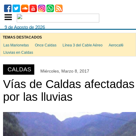
9 de Agosto de 2026
TEMAS DESTACADOS
Las Marionetas
Once Caldas
Línea 3 del Cable Aéreo
Aerocafé
ook
Lluvias en Caldas
CALDAS
Miércoles, Marzo 8, 2017
App
Vías de Caldas afectadas
por las lluvias