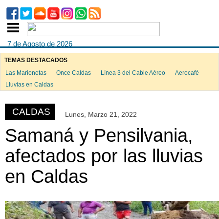
7 de Agosto de 2026
TEMAS DESTACADOS
Las Marionetas
Once Caldas
Línea 3 del Cable Aéreo
Aerocafé
ook
Lluvias en Caldas
CALDAS
Lunes, Marzo 21, 2022
App
Samaná y Pensilvania,
afectados por las lluvias
en Caldas