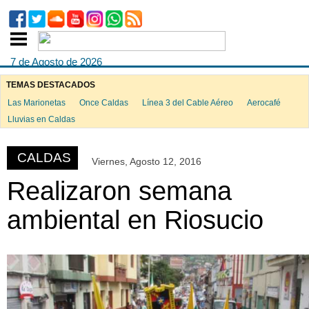
7 de Agosto de 2026
TEMAS DESTACADOS
Las Marionetas
Once Caldas
Línea 3 del Cable Aéreo
Aerocafé
ook
Lluvias en Caldas
CALDAS
Viernes, Agosto 12, 2016
App
Realizaron semana
ambiental en Riosucio