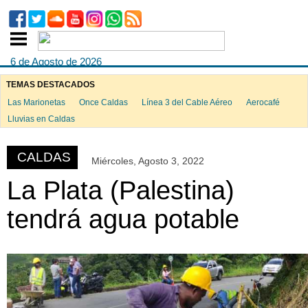
6 de Agosto de 2026
TEMAS DESTACADOS
Las Marionetas
Once Caldas
Línea 3 del Cable Aéreo
Aerocafé
ook
Lluvias en Caldas
CALDAS
Miércoles, Agosto 3, 2022
App
La Plata (Palestina)
tendrá agua potable