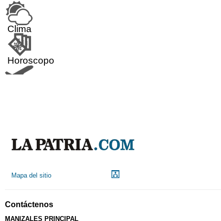
Clima
Horoscopo
Aeropuerto
Indicadores económicos
Droguerías
Mapa del sitio
Notarías
Contáctenos
Calendario Tributario
MANIZALES PRINCIPAL