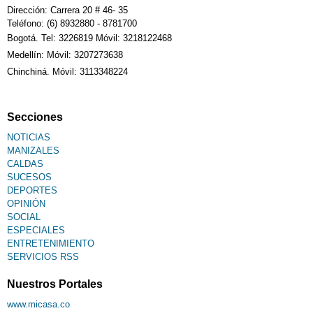
Dirección: Carrera 20 # 46- 35
Teléfono: (6) 8932880 - 8781700
Bogotá. Tel: 3226819 Móvil: 3218122468
Sudoku
Medellín: Móvil: 3207273638
Chinchiná. Móvil: 3113348224
Fallecimiento
Secciones
NOTICIAS
MANIZALES
CALDAS
SUCESOS
DEPORTES
OPINIÓN
SOCIAL
ESPECIALES
ENTRETENIMIENTO
SERVICIOS RSS
Nuestros Portales
www.micasa.co