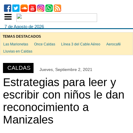
7 de Agosto de 2026
TEMAS DESTACADOS
Las Marionetas
Once Caldas
Línea 3 del Cable Aéreo
Aerocafé
ook
Lluvias en Caldas
CALDAS
Jueves, Septiembre 2, 2021
App
Estrategias para leer y
escribir con niños le dan
reconocimiento a
Manizales