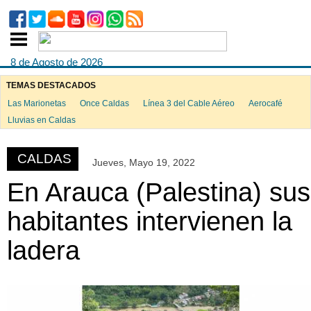
8 de Agosto de 2026
TEMAS DESTACADOS
Las Marionetas
Once Caldas
Línea 3 del Cable Aéreo
Aerocafé
ook
Lluvias en Caldas
CALDAS
Jueves, Mayo 19, 2022
App
En Arauca (Palestina) sus
habitantes intervienen la
ladera