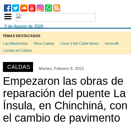
9 de Agosto de 2026
TEMAS DESTACADOS
Las Marionetas
Once Caldas
Línea 3 del Cable Aéreo
Aerocafé
ook
Lluvias en Caldas
CALDAS
Martes, Febrero 9, 2021
App
Empezaron las obras de
reparación del puente La
Ínsula, en Chinchiná, con
el cambio de pavimento