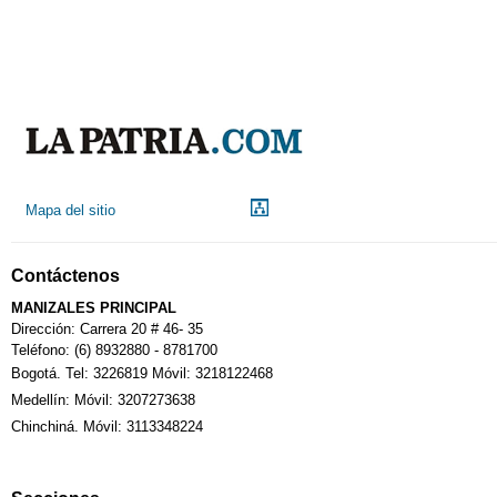
Aeropuerto
Indicadores económicos
Droguerías
Mapa del sitio
Notarías
Contáctenos
Calendario Tributario
MANIZALES PRINCIPAL
Dirección: Carrera 20 # 46- 35
Teléfono: (6) 8932880 - 8781700
Bogotá. Tel: 3226819 Móvil: 3218122468
Sudoku
Medellín: Móvil: 3207273638
Chinchiná. Móvil: 3113348224
Fallecimiento