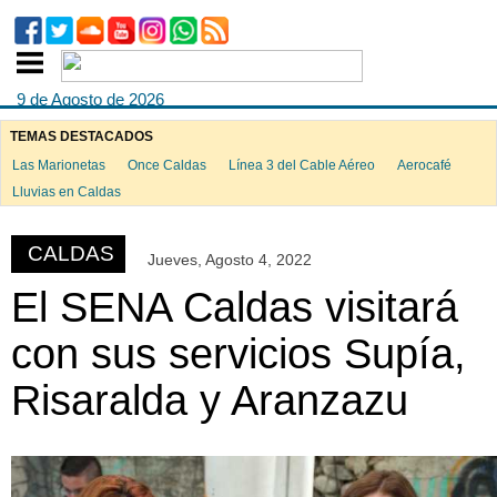
9 de Agosto de 2026
TEMAS DESTACADOS
Las Marionetas
Once Caldas
Línea 3 del Cable Aéreo
Aerocafé
ook
Lluvias en Caldas
CALDAS
Jueves, Agosto 4, 2022
App
El SENA Caldas visitará
con sus servicios Supía,
Risaralda y Aranzazu