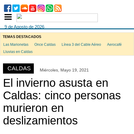
9 de Agosto de 2026
TEMAS DESTACADOS
Las Marionetas
Once Caldas
Línea 3 del Cable Aéreo
Aerocafé
ook
Lluvias en Caldas
CALDAS
Miércoles, Mayo 19, 2021
App
El invierno asusta en
Caldas: cinco personas
murieron en
deslizamientos