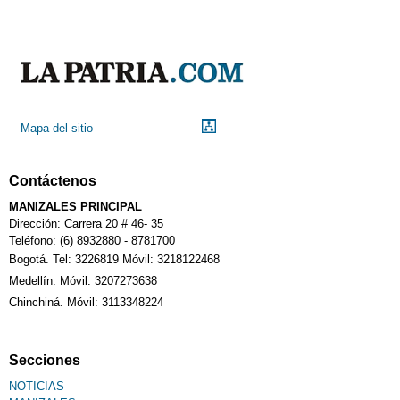
Indicadores económicos
Droguerías
Mapa del sitio
Notarías
Contáctenos
Calendario Tributario
MANIZALES PRINCIPAL
Dirección: Carrera 20 # 46- 35
Teléfono: (6) 8932880 - 8781700
Bogotá. Tel: 3226819 Móvil: 3218122468
Sudoku
Medellín: Móvil: 3207273638
Chinchiná. Móvil: 3113348224
Fallecimiento
Secciones
NOTICIAS