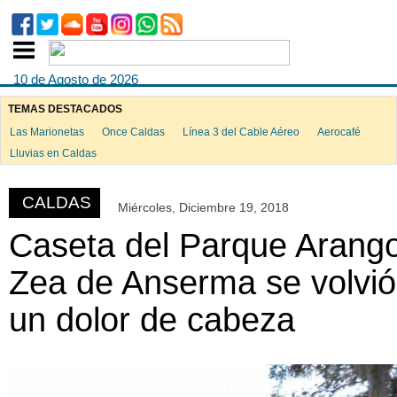
10 de Agosto de 2026
TEMAS DESTACADOS
Las Marionetas
Once Caldas
Línea 3 del Cable Aéreo
Aerocafé
ook
Lluvias en Caldas
CALDAS
Miércoles, Diciembre 19, 2018
App
Caseta del Parque Arang
Zea de Anserma se volvió
un dolor de cabeza