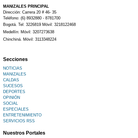
Calendario Tributario
MANIZALES PRINCIPAL
Dirección: Carrera 20 # 46- 35
Teléfono: (6) 8932880 - 8781700
Bogotá. Tel: 3226819 Móvil: 3218122468
Sudoku
Medellín: Móvil: 3207273638
Chinchiná. Móvil: 3113348224
Fallecimiento
Secciones
NOTICIAS
MANIZALES
CALDAS
SUCESOS
DEPORTES
OPINIÓN
SOCIAL
ESPECIALES
ENTRETENIMIENTO
SERVICIOS RSS
Nuestros Portales