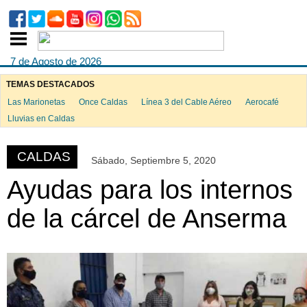
7 de Agosto de 2026
TEMAS DESTACADOS
Las Marionetas
Once Caldas
Línea 3 del Cable Aéreo
Aerocafé
ook
Lluvias en Caldas
CALDAS
Sábado, Septiembre 5, 2020
App
Ayudas para los internos
de la cárcel de Anserma