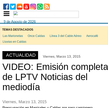
9 de Agosto de 2026
TEMAS DESTACADOS
Las Marionetas
Once Caldas
Línea 3 del Cable Aéreo
Aerocafé
ook
Lluvias en Caldas
ACTUALIDAD
Viernes, Marzo 13, 2015
App
VIDEO: Emisión complet
de LPTV Noticias del
mediodía
Viernes, Marzo 13, 2015
Preocupación en Manizales y Caldas por paro camionero,