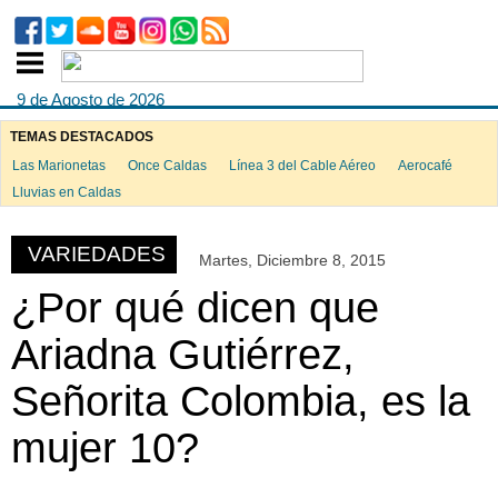
9 de Agosto de 2026
TEMAS DESTACADOS
Las Marionetas
Once Caldas
Línea 3 del Cable Aéreo
Aerocafé
ook
Lluvias en Caldas
VARIEDADES
Martes, Diciembre 8, 2015
App
¿Por qué dicen que
Ariadna Gutiérrez,
Señorita Colombia, es la
mujer 10?