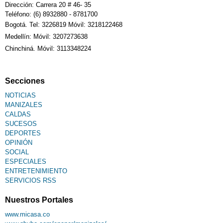
Dirección: Carrera 20 # 46- 35
Teléfono: (6) 8932880 - 8781700
Bogotá. Tel: 3226819 Móvil: 3218122468
Sudoku
Medellín: Móvil: 3207273638
Chinchiná. Móvil: 3113348224
Fallecimiento
Secciones
NOTICIAS
MANIZALES
CALDAS
SUCESOS
DEPORTES
OPINIÓN
SOCIAL
ESPECIALES
ENTRETENIMIENTO
SERVICIOS RSS
Nuestros Portales
www.micasa.co