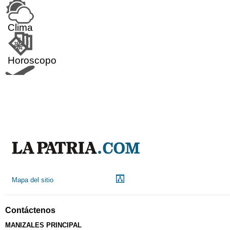
Clima
Horoscopo
Aeropuerto
Indicadores económicos
Droguerías
Mapa del sitio
Notarías
Contáctenos
Calendario Tributario
MANIZALES PRINCIPAL