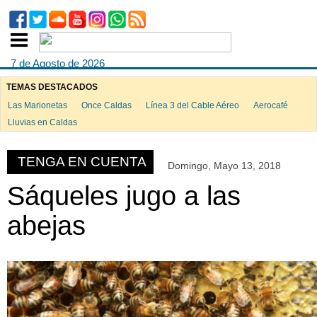
7 de Agosto de 2026
TEMAS DESTACADOS
Las Marionetas
Once Caldas
Línea 3 del Cable Aéreo
Aerocafé
ook
Lluvias en Caldas
TENGA EN CUENTA
Domingo, Mayo 13, 2018
App
Sáqueles jugo a las
abejas