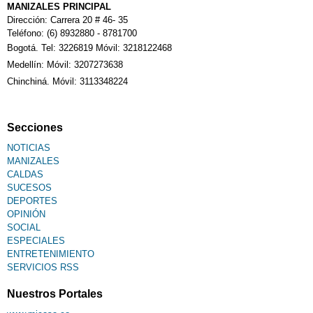
Calendario Tributario
MANIZALES PRINCIPAL
Dirección: Carrera 20 # 46- 35
Teléfono: (6) 8932880 - 8781700
Bogotá. Tel: 3226819 Móvil: 3218122468
Sudoku
Medellín: Móvil: 3207273638
Chinchiná. Móvil: 3113348224
Fallecimiento
Secciones
NOTICIAS
MANIZALES
CALDAS
SUCESOS
DEPORTES
OPINIÓN
SOCIAL
ESPECIALES
ENTRETENIMIENTO
SERVICIOS RSS
Nuestros Portales