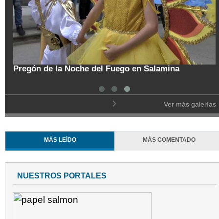
Col
Trasladan a búho orejudo al Ecoparque Los
de 
Alcázares
Ver más galerías
MÁS LEÍDO
MÁS COMENTADO
NUESTROS PORTALES