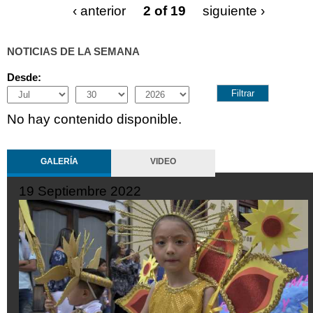
‹ anterior
2 of 19
siguiente ›
NOTICIAS DE LA SEMANA
Desde:
Month
Day
Year
No hay contenido disponible.
GALERÍA
VIDEO
10 Octubre 2022
25