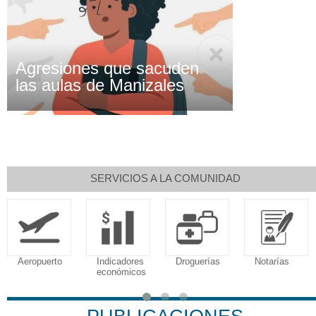
Agresiones que sacuden
las aulas de Manizales
SERVICIOS A LA COMUNIDAD
Indicadores
Droguerías
Notarías
Calendario
económicos
Tributario