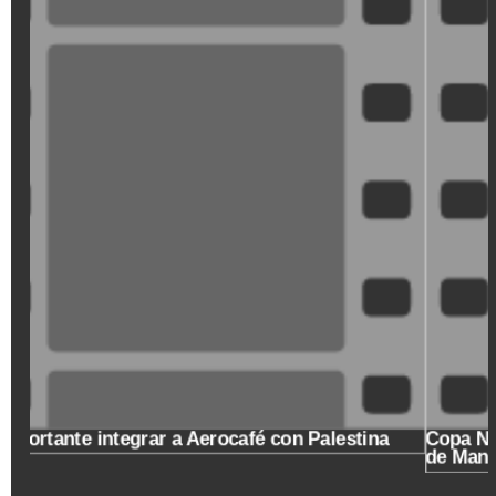
XDGVyvJOFpI
Copa Nacional de Baloncesto en el cumpleaños 173
de Manizales