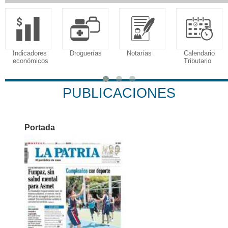
res
Droguerías
Notarías
Calendario
Sudoku
cos
Tributario
PUBLICACIONES
Portada