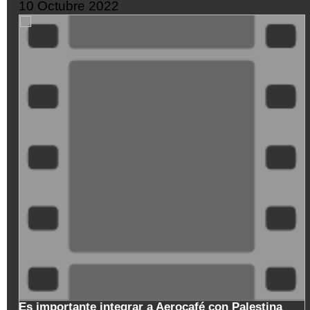
10 Octubre 2022
XDGVyvJOFpI
stina
Copa Nacional de Baloncesto en el cumpleaño