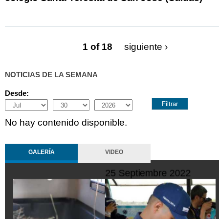
1 of 18
siguiente ›
NOTICIAS DE LA SEMANA
Desde:
Month
Day
Year
No hay contenido disponible.
GALERÍA
VIDEO
10 Octubre 2022