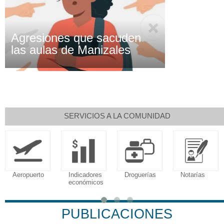
Agresiones que sacuden
las aulas de Manizales
SERVICIOS A LA COMUNIDAD
Aeropuerto
Indicadores
Droguerías
Notarías
económicos
PUBLICACIONES