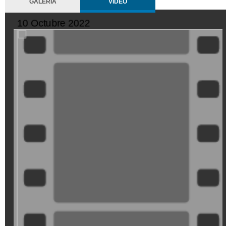
GALERÍA
VIDEO
10 Octubre 2022
XDGVyvJOFpI