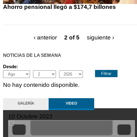
Ahorro pensional llegó a $174,7 billones
‹ anterior
2 of 5
siguiente ›
NOTICIAS DE LA SEMANA
Desde:
Month
Day
Year
No hay contenido disponible.
GALERÍA
VIDEO
10 Octubre 2022
XDGVyvJOFpI