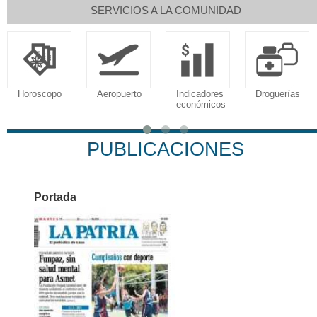
SERVICIOS A LA COMUNIDAD
po
Aeropuerto
Indicadores
Droguerías
Notarías
económicos
PUBLICACIONES
Portada