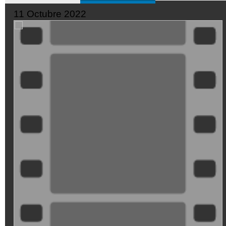
11 Octubre 2022
SeQiPrxjl-
M