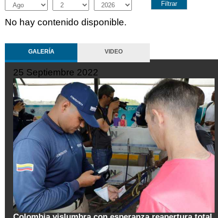
Month
Day
Year
No hay contenido disponible.
GALERÍA
VIDEO
25 Septiembre 2022
Colombia vislumbra con esperanza reapertura total