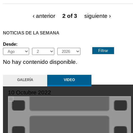
‹ anterior
2 of 3
siguiente ›
NOTICIAS DE LA SEMANA
Desde:
Month
Day
Year
No hay contenido disponible.
GALERÍA
VIDEO
10 Octubre 2022
XDGVyvJOFpI