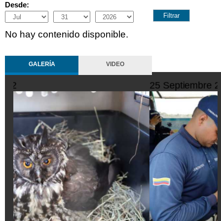
Desde:
Month
Day
Year
No hay contenido disponible.
GALERÍA
VIDEO
10 Octubre 2022