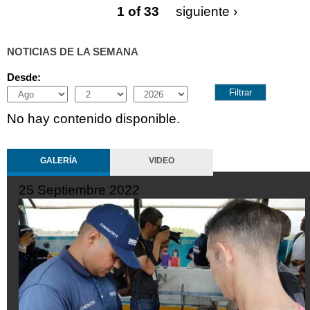
1 of 33
siguiente ›
NOTICIAS DE LA SEMANA
Desde:
Month
Day
Year
No hay contenido disponible.
GALERÍA
VIDEO
25 Septiembre 2022