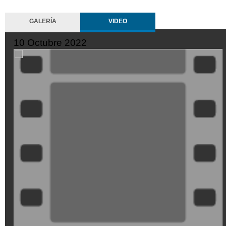
GALERÍA
VIDEO
10 Octubre 2022
ZMtwiZ8t-
Mo