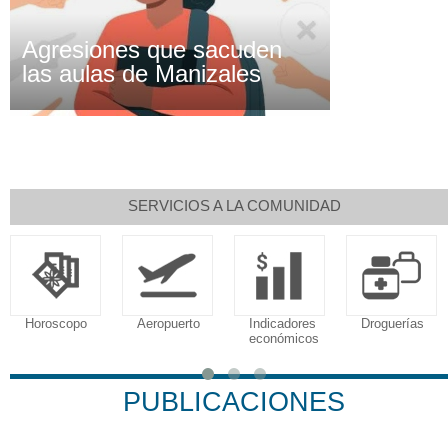
Agresiones que sacuden
las aulas de Manizales
SERVICIOS A LA COMUNIDAD
Horoscopo
Aeropuerto
Indicadores
Droguerías
económicos
PUBLICACIONES