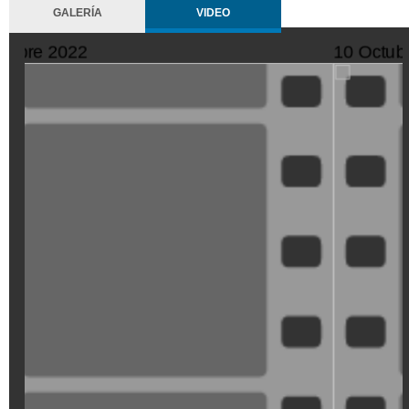
GALERÍA
VIDEO
11 Octubre 2022
SeQiPrxjl-
M