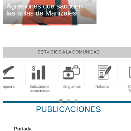
Agresiones que sacuden
las aulas de Manizales
SERVICIOS A LA COMUNIDAD
Indicadores
Droguerías
Notarías
Calendario
económicos
Tributario
PUBLICACIONES
Portada