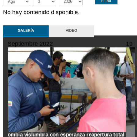
Month
Day
Year
No hay contenido disponible.
GALERÍA
VIDEO
19 Septiembre 2022
tal