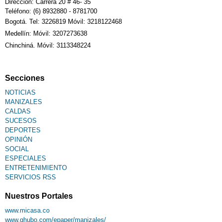
Dirección: Carrera 20 # 46- 35
Teléfono: (6) 8932880 - 8781700
Bogotá. Tel: 3226819 Móvil: 3218122468
Medellín: Móvil: 3207273638
Chinchiná. Móvil: 3113348224
Secciones
NOTICIAS
MANIZALES
CALDAS
SUCESOS
DEPORTES
OPINIÓN
SOCIAL
ESPECIALES
ENTRETENIMIENTO
SERVICIOS RSS
Nuestros Portales
www.micasa.co
www.qhubo.com/epaper/manizales/