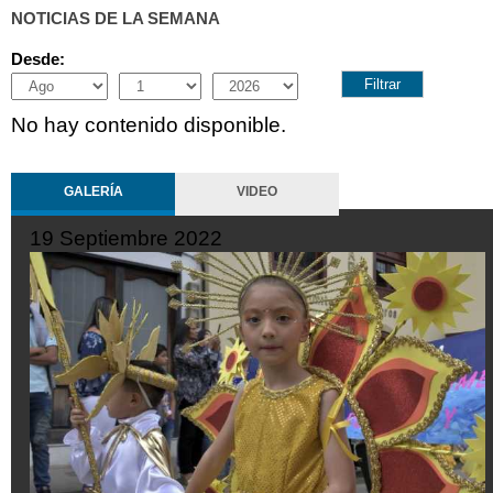
NOTICIAS DE LA SEMANA
Desde:
Month
Day
Year
No hay contenido disponible.
GALERÍA
VIDEO
embre 2022
19 Septiemb