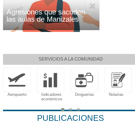
Agresiones que sacuden
las aulas de Manizales
SERVICIOS A LA COMUNIDAD
opuerto
Indicadores
Droguerías
Notarías
Cal
económicos
Tri
PUBLICACIONES