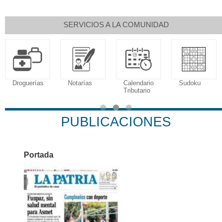
SERVICIOS A LA COMUNIDAD
erías
Notarías
Calendario
Sudoku
Tributario
Falle
PUBLICACIONES
Portada