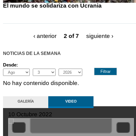
El mundo se solidariza con Ucrania
‹ anterior
2 of 7
siguiente ›
NOTICIAS DE LA SEMANA
Desde:
Month
Day
Year
No hay contenido disponible.
GALERÍA
VIDEO
10 Octubre 2022
XDGVyvJOFpI