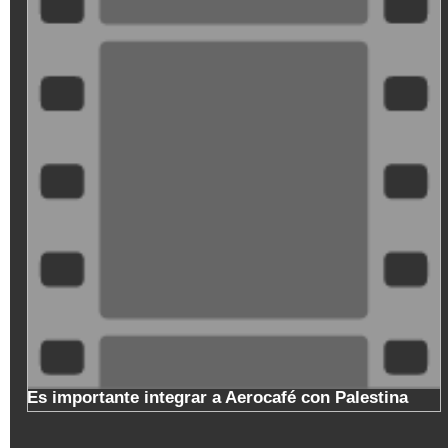
XDGVyvJOFpI
estina
Copa Nacional de Baloncesto en el cumpleaño
de Manizales