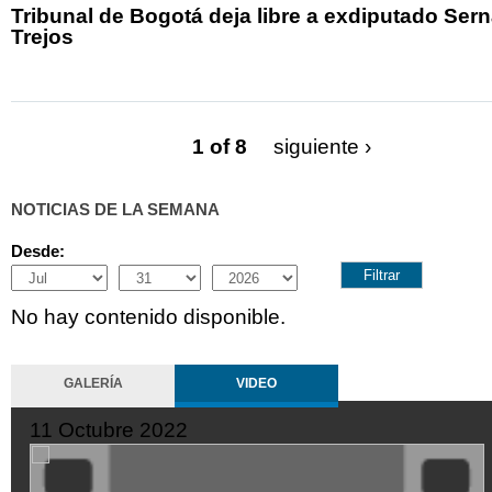
Tribunal de Bogotá deja libre a exdiputado Ser
Trejos
1 of 8
siguiente ›
NOTICIAS DE LA SEMANA
Desde:
Month
Day
Year
No hay contenido disponible.
GALERÍA
VIDEO
11 Octubre 2022
SeQiPrxjl-