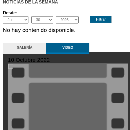
NOTICIAS DE LA SEMANA
Desde:
Month
Day
Year
No hay contenido disponible.
GALERÍA
VIDEO
10 Octubre 2022
ZMtwiZ8t-
Mo