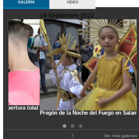
GALERÍA
VIDEO
10 Octubre 2022
Trasladan a búho orejudo al Ecoparque Los
Alcázares
Ver más galerías