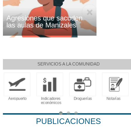
Agresiones que sacuden
las aulas de Manizales
SERVICIOS A LA COMUNIDAD
Aeropuerto
Indicadores
Droguerías
Notarías
económicos
PUBLICACIONES