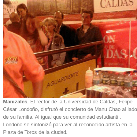
Manizales.
El rector de la Universidad de Caldas, Felipe
César Londoño, disfrutó el concierto de Manu Chao al lado
de su familia. Al igual que su comunidad estudiantil,
Londoño se sintonizó para ver al reconocido artista en la
Plaza de Toros de la ciudad.