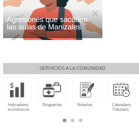
Agresiones que sacuden
las aulas de Manizales
SERVICIOS A LA COMUNIDAD
Indicadores
Droguerías
Notarías
Calendario
económicos
Tributario